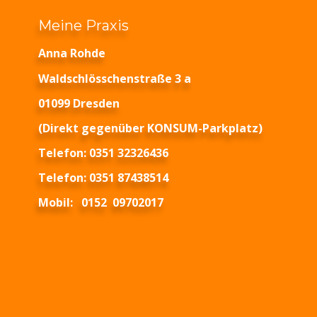
Meine Praxis
Anna Rohde
Waldschlösschenstraße 3 a
01099 Dresden
(Direkt gegenüber KONSUM-Parkplatz)
Telefon: 0351 32326436
Telefon: 0351 87438514
Mobil:   0152  09702017