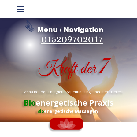
Menu / Navigation
015209702017
7
Kraft der 
 Anna Rohde - Energietherapeutin - Engelmedium - Heilerin
Bio
energetische Praxis
Bio
energetische Massagen